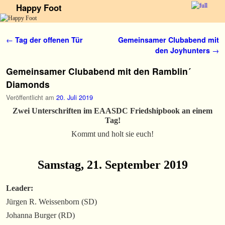
Happy Foot
Zum Inhalt wechseln
Zum sekundären Inhalt wechseln
Artikelnavigation
←
Tag der offenen Tür
Gemeinsamer Clubabend mit
den Joyhunters
→
Gemeinsamer Clubabend mit den Ramblin´
Diamonds
Veröffentlicht am
20. Juli 2019
Zwei Unterschriften im EAASDC Friedshipbook an einem
Tag!
Kommt und holt sie euch!
Samstag, 21. September 2019
Leader:
Jürgen R. Weissenborn (SD)
Johanna Burger (RD)