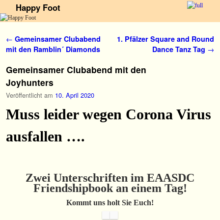
Happy Foot
Zum Inhalt wechseln
Zum sekundären Inhalt wechseln
Artikelnavigation
←
Gemeinsamer Clubabend
1. Pfälzer Square and Round
mit den Ramblin´ Diamonds
Dance Tanz Tag
→
Gemeinsamer Clubabend mit den
Joyhunters
Veröffentlicht am
10. April 2020
Muss leider wegen Corona Virus
ausfallen ….
Zwei Unterschriften im EAASDC
Friendshipbook an einem Tag!
Kommt uns holt Sie Euch!