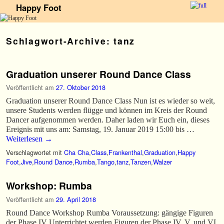
Happy Foot
Zum Inhalt wechseln
Zum sekundären Inhalt wechseln
Schlagwort-Archive:
tanz
Graduation unserer Round Dance Class
Veröffentlicht am
27. Oktober 2018
Graduation unserer Round Dance Class Nun ist es wieder so weit,
unsere Students werden flügge und können im Kreis der Round
Dancer aufgenommen werden. Daher laden wir Euch ein, dieses
Ereignis mit uns am: Samstag, 19. Januar 2019 15:00 bis …
Weiterlesen
→
Verschlagwortet mit
Cha Cha
,
Class
,
Frankenthal
,
Graduation
,
Happy
Foot
,
Jive
,
Round Dance
,
Rumba
,
Tango
,
tanz
,
Tanzen
,
Walzer
Workshop: Rumba
Veröffentlicht am
29. April 2018
Round Dance Workshop Rumba Voraussetzung: gängige Figuren
der Phase IV Unterrichtet werden Figuren der Phase IV, V, und VI