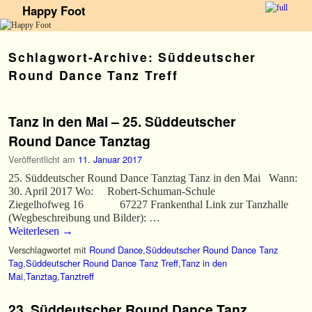
Happy Foot
Zum Inhalt wechseln
Zum sekundären Inhalt wechseln
Schlagwort-Archive:
Süddeutscher
Round Dance Tanz Treff
Tanz in den Mai – 25. Süddeutscher
Round Dance Tanztag
Veröffentlicht am
11. Januar 2017
25. Süddeutscher Round Dance Tanztag Tanz in den Mai Wann:
30. April 2017 Wo: Robert-Schuman-Schule
Ziegelhofweg 16 67227 Frankenthal Link zur Tanzhalle
(Wegbeschreibung und Bilder): …
Weiterlesen
→
Verschlagwortet mit
Round Dance
,
Süddeutscher Round Dance Tanz
Tag
,
Süddeutscher Round Dance Tanz Treff
,
Tanz in den
Mai
,
Tanztag
,
Tanztreff
23. Süddeutscher Round Dance Tanz