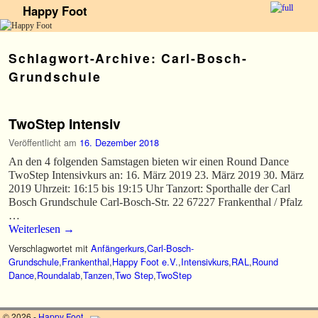
Happy Foot
Zum Inhalt wechseln
Zum sekundären Inhalt wechseln
Schlagwort-Archive:
Carl-Bosch-
Grundschule
TwoStep Intensiv
Veröffentlicht am
16. Dezember 2018
An den 4 folgenden Samstagen bieten wir einen Round Dance
TwoStep Intensivkurs an: 16. März 2019 23. März 2019 30. März
2019 Uhrzeit: 16:15 bis 19:15 Uhr Tanzort: Sporthalle der Carl
Bosch Grundschule Carl-Bosch-Str. 22 67227 Frankenthal / Pfalz
…
Weiterlesen
→
Verschlagwortet mit
Anfängerkurs
,
Carl-Bosch-
Grundschule
,
Frankenthal
,
Happy Foot e.V.
,
Intensivkurs
,
RAL
,
Round
Dance
,
Roundalab
,
Tanzen
,
Two Step
,
TwoStep
© 2026 -
Happy Foot