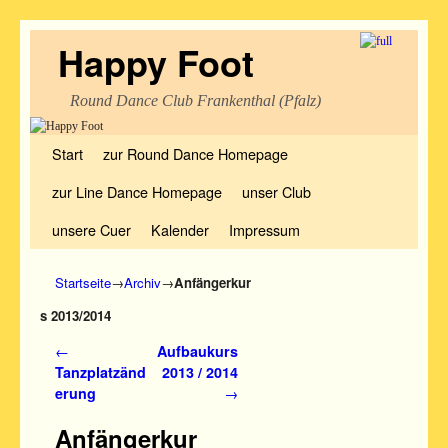
Happy Foot
Round Dance Club Frankenthal (Pfalz)
Zum Inhalt wechseln
Zum sekundären Inhalt wechseln
Start
zur Round Dance Homepage
zur Line Dance Homepage
unser Club
unsere Cuer
Kalender
Impressum
Startseite
→
Archiv
→
Anfängerkur
s 2013/2014
Artikelnavigation
←
Aufbaukurs
Tanzplatzänd
2013 / 2014
erung
→
Anfängerkur